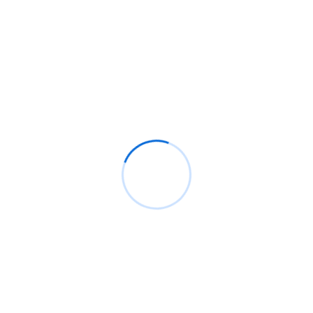
Nos solutions digitales
E-Gov
Nos solutions digitales e-gov visent à améliorer
l'efficacité de la gouvernance en simplifiant les
démarches administratives pour les citoyens et les
entreprises tout en outillant les employés de l'état
pour réussir leur transformation digitale
Solutions digitales G2G pour améliorer
l'efficacité de la gouvernance
Solutions digitales G2C pour améliorer la
qualité de vie des citoyens
Solutions digitales G2B pour rendre les